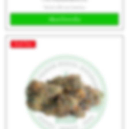
ไม่รวม ภาษี
|
excl Delivery
เพิ่มลงในรถเข็น
สินค้าใหม่