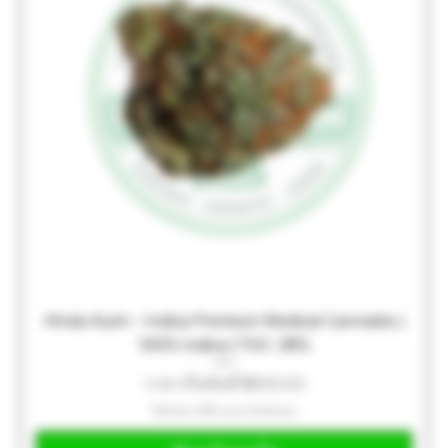
Hindu Kush – Indica Premium Medical Cannabis |
100% Indica | THC: 28%
ราคาขายลด
ราคาเริ่มต้นที่
฿500.00
ไม่รวม ภาษี
|
excl Delivery