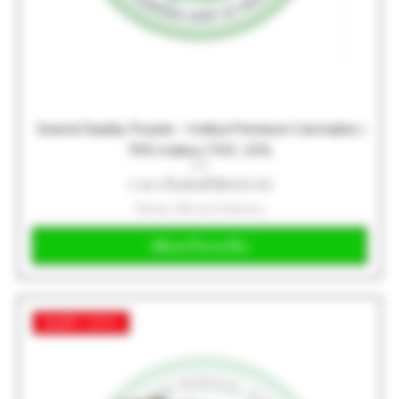
Grand Daddy Purple – Indica Premium Cannabis |
70% Indica | THC: 22%
ราคาขายลด
ราคาเริ่มต้นที่
฿400.00
ไม่รวม ภาษี
|
excl Delivery
เพิ่มลงในรถเข็น
อินดิก้า 100%