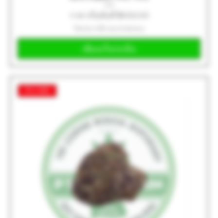
ราคาขายลด
ราคาเริ่มต้นที่
฿400.00
ไม่รวม ภาษี
|
excl Delivery
เพิ่มลงในรถเข็น
2% CBD