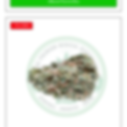
เพิ่มลงในรถเข็น
1% CBN