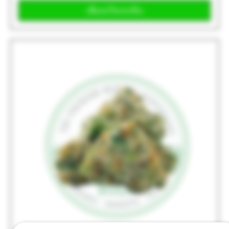
เพิ่มลงในรถเข็น