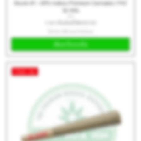
Skunk #1 – 65% Indica | Premium Cannabis | THC
15–19%
ราคาขายลด
ราคาเริ่มต้นที่
฿400.00
ไม่รวม ภาษี
|
excl Delivery
เพิ่มลงในรถเข็น
Pure - 1g