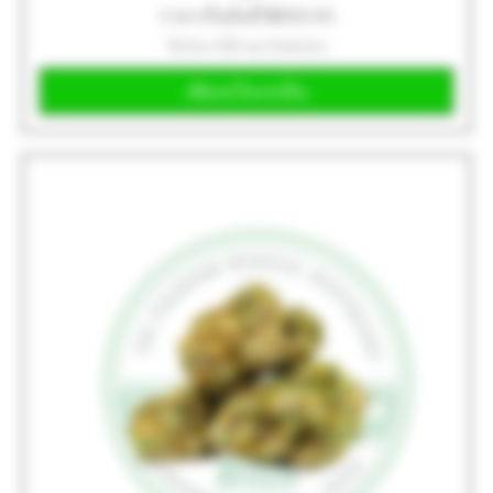
ราคาขายลด
ราคาเริ่มต้นที่
฿550.00
ไม่รวม ภาษี
|
excl Delivery
เพิ่มลงในรถเข็น