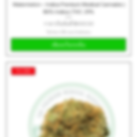
Watermelon – Indica Premium Medical Cannabis |
80% Indica | THC: 29%
ราคาขายลด
ราคาเริ่มต้นที่
฿400.00
ไม่รวม ภาษี
|
excl Delivery
เพิ่มลงในรถเข็น
1% CBD