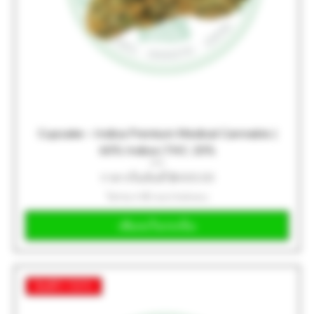
Cupcake – Indica Premium Medical Cannabis |
60% Indica | THC: 20%
ราคาขายลด
ราคาเริ่มต้นที่
฿400.00
ไม่รวม ภาษี
|
excl Delivery
เพิ่มลงในรถเข็น
อินดิก้า 100%