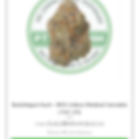
Bubblegum Kush – 80% Indica | Medical Cannabis
| THC 21%
ราคาปกติ
ราคาขายลด
฿450.00
ราคาเริ่มต้นที่
฿360.00
ไม่รวม ภาษี
|
excl Delivery