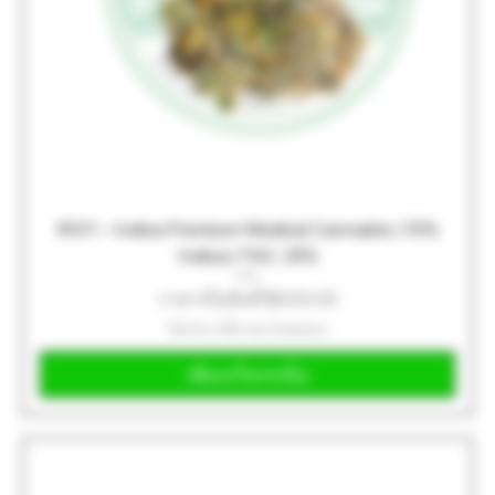
RS11 – Indica Premium Medical Cannabis | 70%
Indica | THC: 25%
ราคาขายลด
ราคาเริ่มต้นที่
฿400.00
ไม่รวม ภาษี
|
excl Delivery
เพิ่มลงในรถเข็น