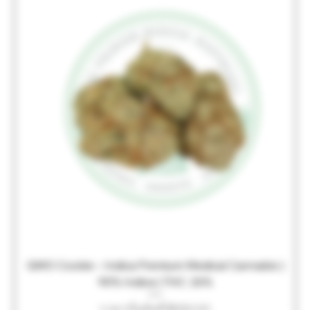
GMO Cookie – Indica Premium Medical Cannabis |
90% Indica | THC: 26%
ราคาขายลด
ราคาเริ่มต้นที่
฿350.00